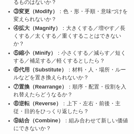
るものはないか？
③変更（Modify）
：色・形・手順・意味づけを
変えられないか？
④拡大（Magnify）
：大きくする／増やす／長
くする／太くする／重くすることはできない
か？
⑤縮小（Minify）
：小さくする／減らす／短く
する／補足する／軽くするとしたら？
⑥代用（Substitute）
：材料・人・場所・ルー
ルなどを置き換えられないか？
⑦置換（Rearrange）
：順序・配置・役割を入
れ替えたらどうなるか？
⑧逆転（Reverse）
：上下・左右・前後・主
従・目的をひっくり返したら？
⑨結合（Combine）
：組み合わせて新しい価値
にできないか？